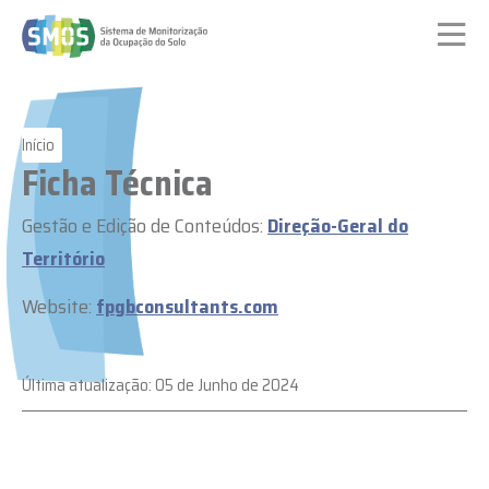
Passar
para
o
conteúdo
principal
Início
Ficha Técnica
Gestão e Edição de Conteúdos:
Direção-Geral do
Território
Website:
fpgbconsultants.com
Última atualização:
05 de Junho de 2024