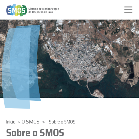
Passar
para
o
conteúdo
principal
O SMOS
Início
Sobre o SMOS
Sobre o SMOS