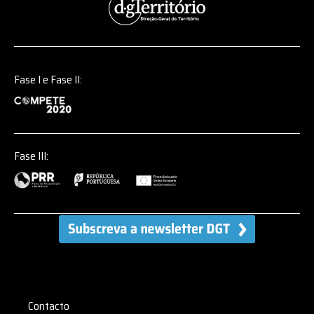
Fase I e Fase II:
Fase III:
Menu
Contacto